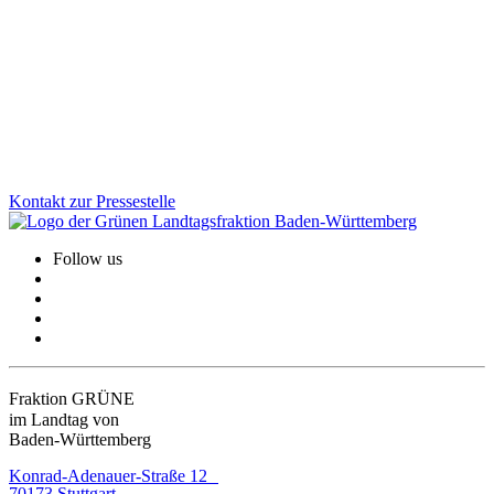
Württemberg die Pflege neu auf. Wir zeigen, wie aus Anhörungen
konkrete Verbesserungen wurden: mehr Flexibilität für Träger,
weniger Bürokratie, klare Regeln für ambulante
Wohngemeinschaften und eine starke Beteiligung der
Bewohner:innen.
Zum Artikel
Kontakt zur Pressestelle
Follow us
Fraktion GRÜNE
im Landtag von
Baden-Württemberg
Konrad-Adenauer-Straße 12
70173 Stuttgart