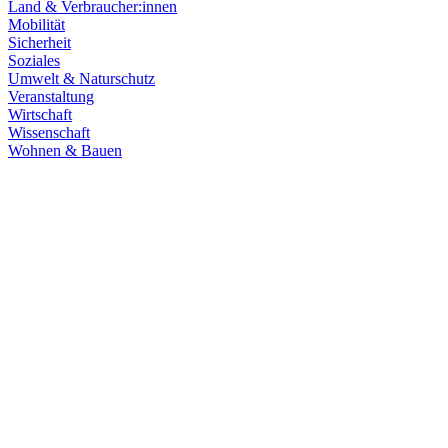
Land & Verbraucher:innen
Mobilität
Sicherheit
Soziales
Umwelt & Naturschutz
Veranstaltung
Wirtschaft
Wissenschaft
Wohnen & Bauen
Finanzen
21.07.2026
Haushaltsberatungen: Die Zukunft Baden-Württembe
Die Haushaltskommission hat einen wichtigen Schritt in den Beratung
Prioritäten im Mittelpunkt. Die Grüne Landtagsfraktion setzt sich fü
Zum Artikel