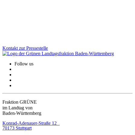
Die Landesregierung hat am 8. Juli die Fortschreibung der Schweiz-
Strategie beschlossen. Ziel ist es, in Zukunftsthemen wie Forschung
und Klimaschutz künftig noch enger zusammenzuarbeiten.
Zum Artikel
Kontakt zur Pressestelle
Follow us
Fraktion GRÜNE
im Landtag von
Baden-Württemberg
Konrad-Adenauer-Straße 12
70173 Stuttgart