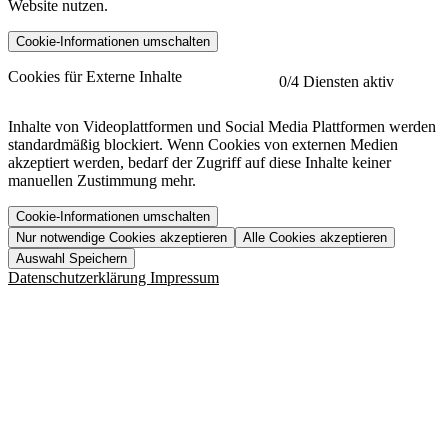
Website nutzen.
Cookie-Informationen umschalten
etracker
Mehr anzeigen
Cookies für Externe Inhalte
0
/4 Diensten aktiv
Herausgeber:
Inhalte von Videoplattformen und Social Media Plattformen werden
standardmäßig blockiert. Wenn Cookies von externen Medien
Beschreibung:
akzeptiert werden, bedarf der Zugriff auf diese Inhalte keiner
manuellen Zustimmung mehr.
Cookie-Informationen umschalten
Nur notwendige Cookies akzeptieren
Alle Cookies akzeptieren
YouTube
Mehr anzeigen
URL der Datenschutzerklärung:
Auswahl Speichern
https://www.etracker.com/datenschutzerklaerung/
Vimeo
Mehr anzeigen
Datenschutzerklärung
Impressum
Herausgeber:
Host:
Pageflow
Mehr anzeigen
Herausgeber:
Spotify
Mehr anzeigen
Herausgeber:
Beschreibung:
Cookiename
Lebensdauer
Beschreibung
Herausgeber:
et_allow_cookies
480 Tage
-
Beschreibung:
"no" - 50 Jahre "yes" - 480
et_oi_v2
-
Beschreibung:
Was uns ausma
Tage
Beschreibung:
Wer wir sind
et_scroll_depth
Session
-
Jobs