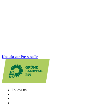
Arbeitsplätze von morgen
Wie gelingt der Wandel der Industrie sozial gerecht und ökologisch
erfolgreich? Darüber sprachen Grünen-Fraktionschef Andreas
Schwarz und DGB-Landeschef Kai Burmeister im
Gewerkschaftshaus. Im Mittelpunkt: die Zukunft der Arbeitsplätze
in der Autoindustrie, Fachkräftesicherung und Investitionen in
Zukunftstechnologien.
Zum Artikel
Kontakt zur Pressestelle
Follow us