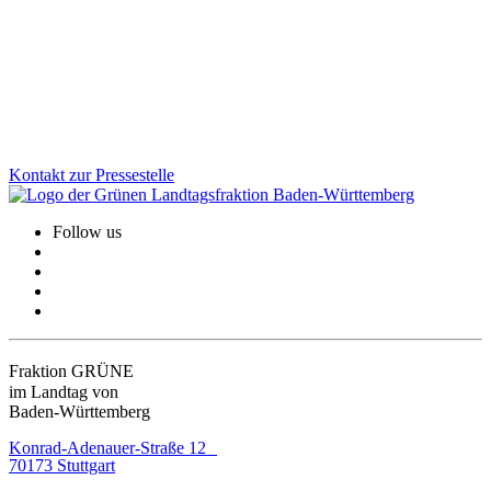
Der Landtag hat am 12. November ein Gesetz beschlossen, um
ausländische Berufsqualifikationen schneller anzuerkennen. Ein
weiterer Schritt, um BaWü als attraktiven Standort für internationale
Fachkräfte zu stärken.
Zum Artikel
Kontakt zur Pressestelle
Follow us
Fraktion GRÜNE
im Landtag von
Baden-Württemberg
Konrad-Adenauer-Straße 12
70173 Stuttgart