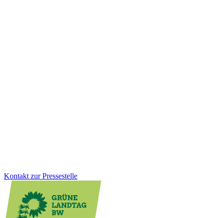
Bildung
10.12.2025
Faire Schulbauförderung für Kommunen
Viele Schulen werden von Kindern aus mehreren Gemeinden
besucht, die Kosten tragen jedoch oft wenige Kommunen. Wir als
Grüne Landtagsfraktion haben gemeinsam mit der CDU eine
Lösung für Altfälle geschaffen: Das Land unterstützt Schulstandorte
rückwirkend stärker und sorgt für faire Bedingungen beim
Schulbau.
Zum Artikel
Kontakt zur Pressestelle