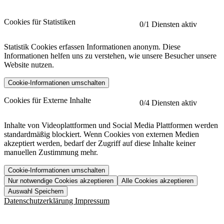
Cookies für Statistiken
0
/1 Diensten aktiv
Statistik Cookies erfassen Informationen anonym. Diese
Informationen helfen uns zu verstehen, wie unsere Besucher unsere
Website nutzen.
Cookie-Informationen umschalten
etracker
Mehr anzeigen
Cookies für Externe Inhalte
0
/4 Diensten aktiv
Herausgeber:
Inhalte von Videoplattformen und Social Media Plattformen werden
standardmäßig blockiert. Wenn Cookies von externen Medien
Beschreibung:
akzeptiert werden, bedarf der Zugriff auf diese Inhalte keiner
manuellen Zustimmung mehr.
Cookie-Informationen umschalten
Nur notwendige Cookies akzeptieren
Alle Cookies akzeptieren
YouTube
Mehr anzeigen
URL der Datenschutzerklärung:
Auswahl Speichern
https://www.etracker.com/datenschutzerklaerung/
Vimeo
Mehr anzeigen
Datenschutzerklärung
Impressum
Herausgeber:
Host:
Pageflow
Mehr anzeigen
Herausgeber: