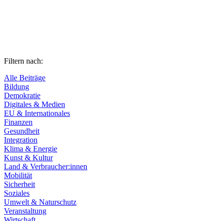
Filtern nach:
Alle Beiträge
Bildung
Demokratie
Digitales & Medien
EU & Internationales
Finanzen
Gesundheit
Integration
Klima & Energie
Kunst & Kultur
Land & Verbraucher:innen
Mobilität
Sicherheit
Soziales
Umwelt & Naturschutz
Veranstaltung
Wirtschaft