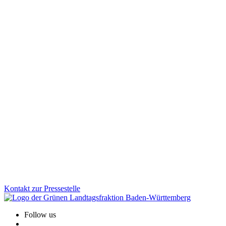
Wir wollen, dass jedes Kind in Baden-Württemberg die gleichen Start
letztes Kita-Jahr vor.
Zum Artikel
Digitales & Medien
06.11.2025
Breitbandbericht 2025: BW macht Tempo beim Ausbau
Die Gigabitverfügbarkeit liegt im Land inzwischen bei 75,93 Prozen
Zum Artikel
Kontakt zur Pressestelle
Follow us