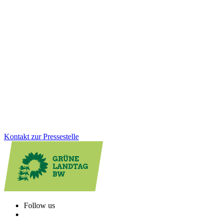
16.01.2026
Jahresauftakt der Grünen Fraktion: Klausurtagung
in Altensteig
Gesundheit, Bildung, GreenTech: Auf unserer Januarklausur in
Altensteig haben wir zentrale Zukunftsthemen in den Blick
genommen, um das Land weiter voranzubringen. Im Austausch mit
Bürger*innen und Jugendlichen vor Ort wurde deutlich: Die
Menschen erwarten viel von uns. Und wir haben viel vor!
Zum Artikel
Kontakt zur Pressestelle
Follow us