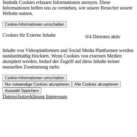
Statistik Cookies erfassen Informationen anonym. Diese
Informationen helfen uns zu verstehen, wie unsere Besucher unsere
Website nutzen.
Cookie-Informationen umschalten
etracker
Mehr anzeigen
Cookies für Externe Inhalte
0
/4 Diensten aktiv
Herausgeber:
Inhalte von Videoplattformen und Social Media Plattformen werden
standardmäßig blockiert. Wenn Cookies von externen Medien
Beschreibung:
akzeptiert werden, bedarf der Zugriff auf diese Inhalte keiner
manuellen Zustimmung mehr.
Cookie-Informationen umschalten
Nur notwendige Cookies akzeptieren
Alle Cookies akzeptieren
YouTube
Mehr anzeigen
URL der Datenschutzerklärung:
Auswahl Speichern
https://www.etracker.com/datenschutzerklaerung/
Vimeo
Mehr anzeigen
Datenschutzerklärung
Impressum
Herausgeber:
Host:
Pageflow
Mehr anzeigen
Herausgeber:
Spotify
Mehr anzeigen
Herausgeber:
Beschreibung:
Cookiename
Lebensdauer
Beschreibung
Herausgeber:
et_allow_cookies
480 Tage
-
Beschreibung:
"no" - 50 Jahre "yes" - 480
et_oi_v2
-
Beschreibung: