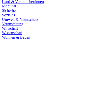
Land & Verbraucher:innen
Mobilität
Sicherheit
Soziales
Umwelt & Naturschutz
Veranstaltung
Wirtschaft
Wissenschaft
Wohnen & Bauen
Klima & Energie
22.07.2026
Hitze in Baden-Württemberg: Klimaschutz konsequen
Rekordtemperaturen, Trockenheit und heftige Unwetter machen deutl
umsetzen, um Menschen, Natur, Kommunen und Wirtschaft besser zu
Zum Artikel