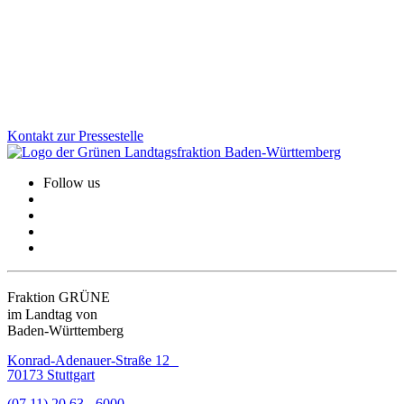
Schulwege und lebendige Ortsmitten. Wofür wir uns beim
Fußverkehr einsetzen und welche konkreten Verbesserungen die
Strategie für den Alltag bringt.
Zum Artikel
Kontakt zur Pressestelle
Follow us
Fraktion GRÜNE
im Landtag von
Baden-Württemberg
Konrad-Adenauer-Straße 12
70173 Stuttgart
(07 11) 20 63 - 6000