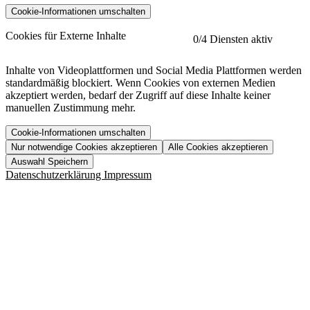
Cookie-Informationen umschalten
etracker
Mehr anzeigen
Cookies für Externe Inhalte
0
/4 Diensten aktiv
Herausgeber:
Inhalte von Videoplattformen und Social Media Plattformen werden
standardmäßig blockiert. Wenn Cookies von externen Medien
Beschreibung:
akzeptiert werden, bedarf der Zugriff auf diese Inhalte keiner
manuellen Zustimmung mehr.
Cookie-Informationen umschalten
Nur notwendige Cookies akzeptieren
Alle Cookies akzeptieren
YouTube
Mehr anzeigen
URL der Datenschutzerklärung:
Auswahl Speichern
https://www.etracker.com/datenschutzerklaerung/
Vimeo
Mehr anzeigen
Datenschutzerklärung
Impressum
Herausgeber:
Host:
Pageflow
Mehr anzeigen
Herausgeber:
Spotify
Mehr anzeigen
Herausgeber:
Beschreibung:
Cookiename
Lebensdauer
Beschreibung
Herausgeber:
et_allow_cookies
480 Tage
-
Beschreibung:
"no" - 50 Jahre "yes" - 480
et_oi_v2
-
Beschreibung:
Was uns ausma
Tage
Beschreibung:
Wer wir sind
et_scroll_depth
Session
-
Jobs
URL der Datenschutzerklärung:
isSdEnabled
24 Stunden
-
Downloads
https://policies.google.com/privacy?hl=de