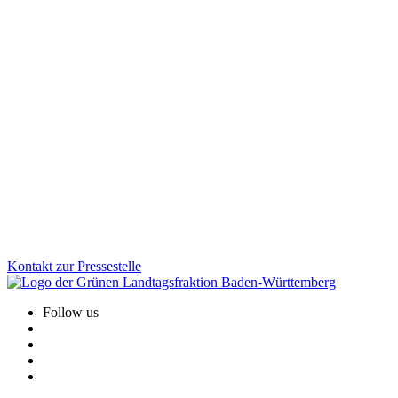
Bildung
10.12.2025
Faire Schulbauförderung für Kommunen
Viele Schulen werden von Kindern aus mehreren Gemeinden
besucht, die Kosten tragen jedoch oft wenige Kommunen. Wir als
Grüne Landtagsfraktion haben gemeinsam mit der CDU eine
Lösung für Altfälle geschaffen: Das Land unterstützt Schulstandorte
rückwirkend stärker und sorgt für faire Bedingungen beim
Schulbau.
Zum Artikel
Kontakt zur Pressestelle
Follow us