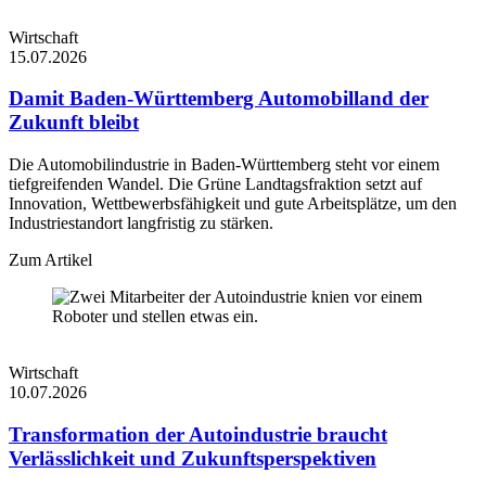
eingebenden
_cf_bm
30 Minuten
Datenverkehr, der 
Wirtschaft
mit Bots verbunde
15.07.2026
Kriterien entspricht
Damit Baden-Württemberg Automobilland der
Cloudflare-Cookie
das zur Durchsetz
Zukunft bleibt
_cfuvid
Sitzung
von ratenlimitiere
Regeln verwendet
Die Automobilindustrie in Baden-Württemberg steht vor einem
wird.
tiefgreifenden Wandel. Die Grüne Landtagsfraktion setzt auf
Cloudflare-Cookie
Innovation, Wettbewerbsfähigkeit und gute Arbeitsplätze, um den
cf_clearance
1 Jahr
das zur Bot-Präven
Industriestandort langfristig zu stärken.
verwendet wird.
Zum Artikel
Wirtschaft
10.07.2026
Transformation der Autoindustrie braucht
Verlässlichkeit und Zukunftsperspektiven