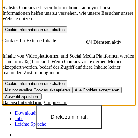
Statistik Cookies erfassen Informationen anonym. Diese
Informationen helfen uns zu verstehen, wie unsere Besucher unsere
Website nutzen.
Cookie-Informationen umschalten
etracker
Mehr anzeigen
Cookies für Externe Inhalte
0
/4 Diensten aktiv
Herausgeber:
Inhalte von Videoplattformen und Social Media Plattformen werden
standardmäßig blockiert. Wenn Cookies von externen Medien
Beschreibung:
akzeptiert werden, bedarf der Zugriff auf diese Inhalte keiner
manuellen Zustimmung mehr.
Cookie-Informationen umschalten
Nur notwendige Cookies akzeptieren
Alle Cookies akzeptieren
YouTube
Mehr anzeigen
URL der Datenschutzerklärung:
Auswahl Speichern
https://www.etracker.com/datenschutzerklaerung/
Vimeo
Mehr anzeigen
Datenschutzerklärung
Impressum
Herausgeber:
Host:
Pageflow
Mehr anzeigen
Herausgeber:
Downloads
Direkt zum Inhalt
Spotify
Mehr anzeigen
Jobs
Herausgeber:
Leichte Sprache
Beschreibung:
Cookiename
Lebensdauer
Beschreibung
Herausgeber:
et_allow_cookies
480 Tage
-
Beschreibung: