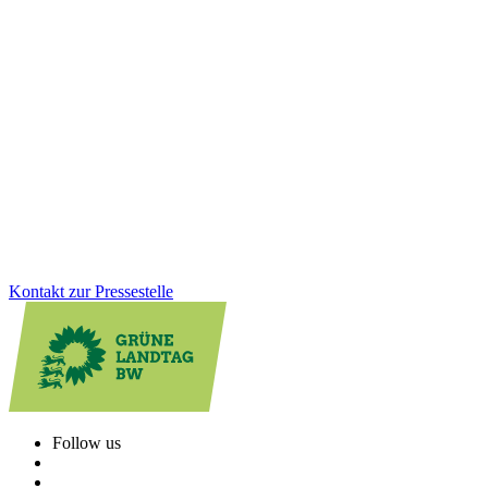
Kinder aufs Rad: Grüne Fraktion stärkt sichere und
selbstaktive Mobilität
Wie werden Kinder sicher und selbstständig mobil? Der
Parlamentskreis Fahrrad BW diskutierte Maßnahmen für bessere
Radwege, Schulmobilität und Unterstützung für Familien. Die
Grüne Fraktion treibt diese Entwicklung aktiv voran und bringt
zentrale Akteur:innen an einen Tisch.
Zum Artikel
Kontakt zur Pressestelle
Follow us