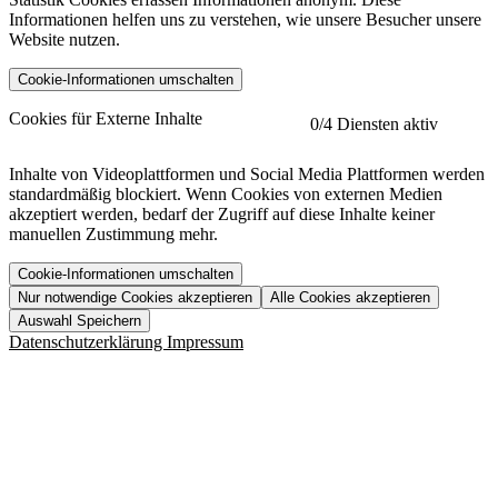
Informationen helfen uns zu verstehen, wie unsere Besucher unsere
Website nutzen.
Cookie-Informationen umschalten
etracker
Mehr anzeigen
Cookies für Externe Inhalte
0
/4 Diensten aktiv
Herausgeber:
Inhalte von Videoplattformen und Social Media Plattformen werden
standardmäßig blockiert. Wenn Cookies von externen Medien
Beschreibung:
akzeptiert werden, bedarf der Zugriff auf diese Inhalte keiner
manuellen Zustimmung mehr.
Cookie-Informationen umschalten
Nur notwendige Cookies akzeptieren
Alle Cookies akzeptieren
YouTube
Mehr anzeigen
URL der Datenschutzerklärung:
Auswahl Speichern
https://www.etracker.com/datenschutzerklaerung/
Vimeo
Mehr anzeigen
Datenschutzerklärung
Impressum
Herausgeber:
Host:
Pageflow
Mehr anzeigen
Herausgeber:
Spotify
Mehr anzeigen
Herausgeber:
Beschreibung:
Cookiename
Lebensdauer
Beschreibung
Herausgeber:
et_allow_cookies
480 Tage
-
Beschreibung:
"no" - 50 Jahre "yes" - 480
et_oi_v2
-
Beschreibung:
Was uns ausma
Tage
Beschreibung: