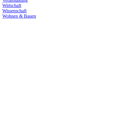
Veranstaltung
Wirtschaft
Wissenschaft
Wohnen & Bauen
Demokratie
30.06.2026
Grüne übernehmen Verantwortung in den
Fachausschüssen des Landtags
Die Fachausschüsse des Landtags Baden-Württemberg sind
konstituiert und haben ihre Arbeit aufgenommen. Unsere
Abgeordneten übernehmen in zahlreichen Gremien Verantwortung.
Zum Artikel