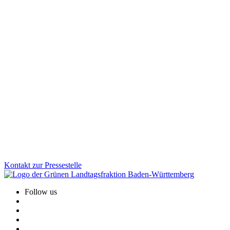
Wissenschaft
20.11.2025
Landesweiter Jura-Bachelor: Mehr Gerechtigkeit
und Perspektiven für Studierende
Künftig sollen alle Jura-Fakultäten in Baden-Württemberg den Jura-
Bachelor einführen können – auch rückwirkend ab 2019. Wer das
Erste Staatsexamen nicht besteht, soll dadurch künftig dennoch
einen Abschluss erhalten. Wir Grüne sind der Meinung: Das schafft
Gerechtigkeit, senkt den Druck und eröffnet Studierenden neue
Studien- und Karrierewege.
Zum Artikel
Kontakt zur Pressestelle
Follow us