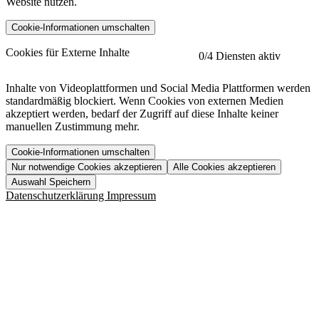
Website nutzen.
Cookie-Informationen umschalten
etracker
Mehr anzeigen
Cookies für Externe Inhalte
0
/4 Diensten aktiv
Herausgeber:
Inhalte von Videoplattformen und Social Media Plattformen werden
standardmäßig blockiert. Wenn Cookies von externen Medien
Beschreibung:
akzeptiert werden, bedarf der Zugriff auf diese Inhalte keiner
manuellen Zustimmung mehr.
Cookie-Informationen umschalten
Nur notwendige Cookies akzeptieren
Alle Cookies akzeptieren
YouTube
Mehr anzeigen
URL der Datenschutzerklärung:
Auswahl Speichern
https://www.etracker.com/datenschutzerklaerung/
Vimeo
Mehr anzeigen
Datenschutzerklärung
Impressum
Herausgeber:
Host:
Pageflow
Mehr anzeigen
Herausgeber:
Spotify
Mehr anzeigen
Herausgeber:
Beschreibung:
Cookiename
Lebensdauer
Beschreibung
Herausgeber:
et_allow_cookies
480 Tage
-
Beschreibung:
"no" - 50 Jahre "yes" - 480
et_oi_v2
-
Beschreibung:
Was uns ausma
Tage
Beschreibung:
Wer wir sind
et_scroll_depth
Session
-
Jobs