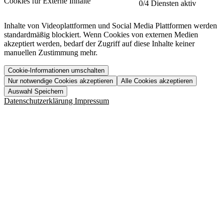
Cookies für Externe Inhalte
0
/4 Diensten aktiv
Herausgeber:
Inhalte von Videoplattformen und Social Media Plattformen werden
standardmäßig blockiert. Wenn Cookies von externen Medien
Beschreibung:
akzeptiert werden, bedarf der Zugriff auf diese Inhalte keiner
manuellen Zustimmung mehr.
Cookie-Informationen umschalten
Nur notwendige Cookies akzeptieren
Alle Cookies akzeptieren
YouTube
Mehr anzeigen
URL der Datenschutzerklärung:
Auswahl Speichern
https://www.etracker.com/datenschutzerklaerung/
Vimeo
Mehr anzeigen
Datenschutzerklärung
Impressum
Herausgeber:
Host:
Pageflow
Mehr anzeigen
Herausgeber:
Spotify
Mehr anzeigen
Herausgeber:
Beschreibung:
Cookiename
Lebensdauer
Beschreibung
Herausgeber:
et_allow_cookies
480 Tage
-
Beschreibung:
"no" - 50 Jahre "yes" - 480
et_oi_v2
-
Beschreibung:
Was uns ausma
Tage
Beschreibung:
Wer wir sind
et_scroll_depth
Session
-
Jobs
URL der Datenschutzerklärung:
isSdEnabled
24 Stunden
-
Downloads
https://policies.google.com/privacy?hl=de
et_cssSelectors
Session
-
URL der Datenschutzerklärung:
https://vimeo.com/legal/privacy/policy
et_tagManagerEntries
Session
-
Host:
URL der Datenschutzerklärung:
URL der Datenschutzerklärung:
et_tagManagerVars
Session
-