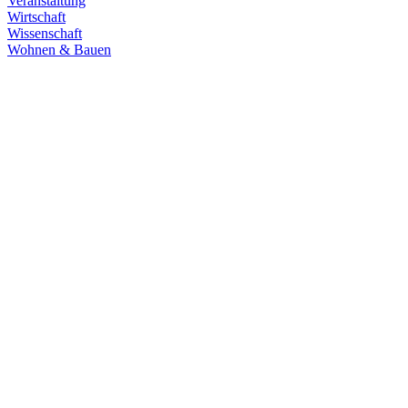
Veranstaltung
Wirtschaft
Wissenschaft
Wohnen & Bauen
Demokratie
30.06.2026
Grüne übernehmen Verantwortung in den
Fachausschüssen des Landtags
Die Fachausschüsse des Landtags Baden-Württemberg sind
konstituiert und haben ihre Arbeit aufgenommen. Unsere
Abgeordneten übernehmen in zahlreichen Gremien Verantwortung.
Zum Artikel