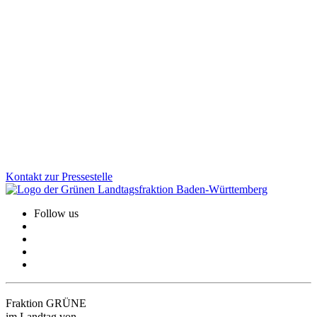
Desinformation gezielt bekämpfen: Aktionsplan
vorgestellt
Von subtilen Fake News und manipulierten Bildern bis zu
gesteuerten Kampagnen: Gruppierungen und Staaten, die
Desinformation verbreiten, greifen unsere Demokratie. Mit dem
neuen Aktionsplan geht Baden-Württemberg jetzt noch gezielter
dagegen vor.
Zum Artikel
Kontakt zur Pressestelle
Follow us
Fraktion GRÜNE
im Landtag von