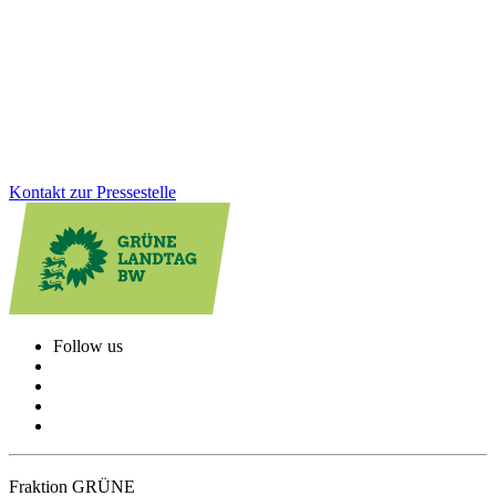
Ein starkes Zeichen für Zusammenhalt: Trotz angespannter
Haushaltslage stellt das Land für freiwillige Integrationsleistungen in
diesem und im kommenden Jahr jeweils rund 62 Millionen Euro
bereit.
Zum Artikel
Kontakt zur Pressestelle
Follow us
Fraktion GRÜNE