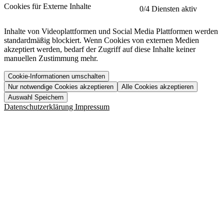
etracker
Mehr anzeigen
Cookies für Externe Inhalte
0
/4 Diensten aktiv
Herausgeber:
Inhalte von Videoplattformen und Social Media Plattformen werden
standardmäßig blockiert. Wenn Cookies von externen Medien
Beschreibung:
akzeptiert werden, bedarf der Zugriff auf diese Inhalte keiner
manuellen Zustimmung mehr.
Cookie-Informationen umschalten
Nur notwendige Cookies akzeptieren
Alle Cookies akzeptieren
YouTube
Mehr anzeigen
URL der Datenschutzerklärung:
Auswahl Speichern
https://www.etracker.com/datenschutzerklaerung/
Vimeo
Mehr anzeigen
Datenschutzerklärung
Impressum
Herausgeber:
Host:
Pageflow
Mehr anzeigen
Herausgeber:
Spotify
Mehr anzeigen
Herausgeber:
Beschreibung:
Cookiename
Lebensdauer
Beschreibung
Herausgeber:
et_allow_cookies
480 Tage
-
Beschreibung:
"no" - 50 Jahre "yes" - 480
et_oi_v2
-
Beschreibung:
Was uns ausma
Tage
Beschreibung:
Wer wir sind
et_scroll_depth
Session
-
Jobs
URL der Datenschutzerklärung:
isSdEnabled
24 Stunden
-
Downloads
https://policies.google.com/privacy?hl=de
et_cssSelectors
Session
-
URL der Datenschutzerklärung:
https://vimeo.com/legal/privacy/policy
et_tagManagerEntries
Session
-
Host:
URL der Datenschutzerklärung: