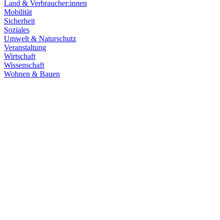
Land & Verbraucher:innen
Mobilität
Sicherheit
Soziales
Umwelt & Naturschutz
Veranstaltung
Wirtschaft
Wissenschaft
Wohnen & Bauen
Demokratie
30.06.2026
Grüne übernehmen Verantwortung in den Fachaussch
Die Fachausschüsse des Landtags Baden-Württemberg sind konstitui
Zum Artikel