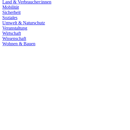
Land & Verbraucher:innen
Mobilität
Sicherheit
Soziales
Umwelt & Naturschutz
Veranstaltung
Wirtschaft
Wissenschaft
Wohnen & Bauen
Finanzen
21.07.2026
Haushaltsberatungen: Die Zukunft Baden-Württembe
Die Haushaltskommission hat einen wichtigen Schritt in den Beratung
Prioritäten im Mittelpunkt. Die Grüne Landtagsfraktion setzt sich fü
Zum Artikel