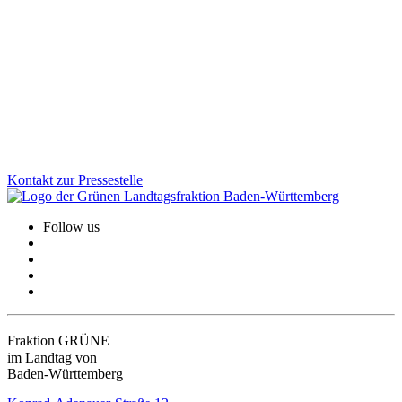
Erkrankte gestartet
Viele Menschen, die nach einer Infektion schwer erkranken und
unter massiven körperlichen Einschränkungen leben, bleiben in der
Öffentlichkeit weitgehend unsichtbar. Ein neues Modellprojekt soll
die Versorgung verbessern.
Zum Artikel
Kontakt zur Pressestelle
Follow us
Fraktion GRÜNE
im Landtag von
Baden-Württemberg