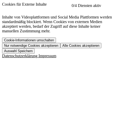
etracker
Mehr anzeigen
Cookies für Externe Inhalte
0
/4 Diensten aktiv
Herausgeber:
Inhalte von Videoplattformen und Social Media Plattformen werden
standardmäßig blockiert. Wenn Cookies von externen Medien
Beschreibung:
akzeptiert werden, bedarf der Zugriff auf diese Inhalte keiner
manuellen Zustimmung mehr.
Cookie-Informationen umschalten
Nur notwendige Cookies akzeptieren
Alle Cookies akzeptieren
YouTube
Mehr anzeigen
URL der Datenschutzerklärung:
Auswahl Speichern
https://www.etracker.com/datenschutzerklaerung/
Vimeo
Mehr anzeigen
Datenschutzerklärung
Impressum
Herausgeber:
Host:
Pageflow
Mehr anzeigen
Herausgeber:
Spotify
Mehr anzeigen
Herausgeber:
Beschreibung:
Cookiename
Lebensdauer
Beschreibung
Herausgeber:
et_allow_cookies
480 Tage
-
Beschreibung:
"no" - 50 Jahre "yes" - 480
et_oi_v2
-
Beschreibung:
Was uns ausma
Tage
Beschreibung:
Wer wir sind
et_scroll_depth
Session
-
Jobs
URL der Datenschutzerklärung:
isSdEnabled
24 Stunden
-
Downloads
https://policies.google.com/privacy?hl=de
et_cssSelectors
Session
-
URL der Datenschutzerklärung:
https://vimeo.com/legal/privacy/policy
et_tagManagerEntries
Session
-
Host: