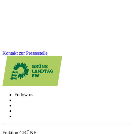
Ausbau der digitalen Infrastruktur
Die Gigabitverfügbarkeit liegt im Land inzwischen bei 75,93
Prozent. Auch die Glasfaserquote steigt. „Wir müssen den Weg
konsequent und mit Tempo weitergehen“, so Peter Seimer.
Zum Artikel
Kontakt zur Pressestelle
Follow us
Fraktion GRÜNE