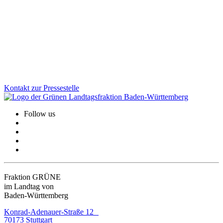
Kommunale Kürzungen setzen viele Kultureinrichtungen unter
Druck. Nach einer von uns Grünen initiierten Anhörung im Landtag
hält das Land seinen Förderanteil 2026 stabil. Davon profitieren
über 300 Einrichtungen im ganzen Land und gewinnen wichtige
Planungssicherheit.
Zum Artikel
Kontakt zur Pressestelle
Follow us
Fraktion GRÜNE
im Landtag von
Baden-Württemberg
Konrad-Adenauer-Straße 12
70173 Stuttgart