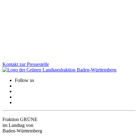
Gesundheit, Bildung, GreenTech: Auf unserer Januarklausur in
Altensteig haben wir zentrale Zukunftsthemen in den Blick
genommen, um das Land weiter voranzubringen. Im Austausch mit
Bürger*innen und Jugendlichen vor Ort wurde deutlich: Die
Menschen erwarten viel von uns. Und wir haben viel vor!
Zum Artikel
Kontakt zur Pressestelle
Follow us
Fraktion GRÜNE
im Landtag von
Baden-Württemberg