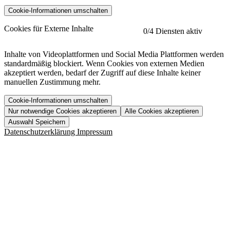
Cookie-Informationen umschalten
etracker
Mehr anzeigen
Cookies für Externe Inhalte
0
/4 Diensten aktiv
Herausgeber:
Inhalte von Videoplattformen und Social Media Plattformen werden
standardmäßig blockiert. Wenn Cookies von externen Medien
Beschreibung:
akzeptiert werden, bedarf der Zugriff auf diese Inhalte keiner
manuellen Zustimmung mehr.
Cookie-Informationen umschalten
Nur notwendige Cookies akzeptieren
Alle Cookies akzeptieren
YouTube
Mehr anzeigen
URL der Datenschutzerklärung:
Auswahl Speichern
https://www.etracker.com/datenschutzerklaerung/
Vimeo
Mehr anzeigen
Datenschutzerklärung
Impressum
Herausgeber:
Host:
Pageflow
Mehr anzeigen
Herausgeber:
Spotify
Mehr anzeigen
Herausgeber:
Beschreibung:
Cookiename
Lebensdauer
Beschreibung
Herausgeber:
et_allow_cookies
480 Tage
-
Beschreibung:
"no" - 50 Jahre "yes" - 480
et_oi_v2
-
Beschreibung:
Was uns ausma
Tage
Beschreibung:
Wer wir sind
et_scroll_depth
Session
-
Jobs
URL der Datenschutzerklärung:
isSdEnabled
24 Stunden
-
Downloads