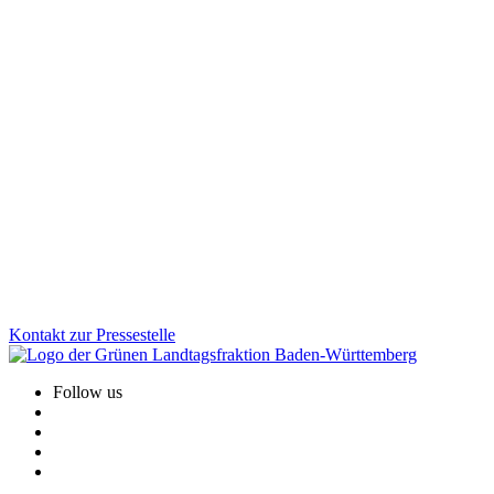
Wirtschaft
21.01.2026
Erstattung Corona-Hilfen: Grüne fordern
rechtssicheren Weg statt bloßer Versprechungen
Trotz der Ankündigung der CDU-Wirtschaftsministerin: Bislang
fehlt ein klarer und rechtssicherer Weg, die zu Unrecht
zurückgeforderten Corona-Hilfen rückzuerstatten. Hier muss das
Wirtschaftsministerium endlich liefern, so Felix Herkens.
Zum Artikel
Kontakt zur Pressestelle
Follow us