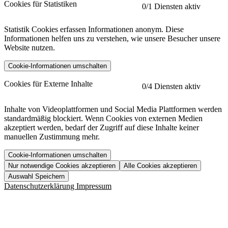
Cookies für Statistiken
0
/1 Diensten aktiv
Statistik Cookies erfassen Informationen anonym. Diese
Informationen helfen uns zu verstehen, wie unsere Besucher unsere
Website nutzen.
Cookie-Informationen umschalten
etracker
Mehr anzeigen
Cookies für Externe Inhalte
0
/4 Diensten aktiv
Herausgeber:
Inhalte von Videoplattformen und Social Media Plattformen werden
standardmäßig blockiert. Wenn Cookies von externen Medien
Beschreibung:
akzeptiert werden, bedarf der Zugriff auf diese Inhalte keiner
manuellen Zustimmung mehr.
Cookie-Informationen umschalten
Nur notwendige Cookies akzeptieren
Alle Cookies akzeptieren
YouTube
Mehr anzeigen
URL der Datenschutzerklärung:
Auswahl Speichern
https://www.etracker.com/datenschutzerklaerung/
Vimeo
Mehr anzeigen
Datenschutzerklärung
Impressum
Herausgeber:
Host:
Pageflow
Mehr anzeigen
Herausgeber:
Spotify
Mehr anzeigen
Herausgeber:
Beschreibung:
Cookiename
Lebensdauer
Beschreibung