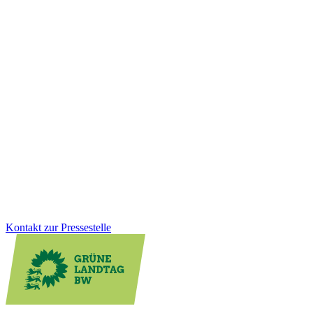
Wirtschaft
20.01.2026
Einkaufen, wenn es passt: Neues
Ladenöffnungsgesetz für mehr Lebensqualität vor
Ort
Digitale Kleinstläden können die Nahversorgung vor Ort spürbar
verbessern, besonders im ländlichen Raum. Mit dem neuen
Ladenöffnungsgesetz schaffen wir klare Regeln, Rechtssicherheit
und mehr Flexibilität für Kommunen. Gleichzeitig bleibt der Schutz
von Sonn- und Feiertagen vollständig erhalten.
Zum Artikel
Kontakt zur Pressestelle