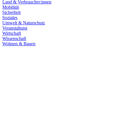
Land & Verbraucher:innen
Mobilität
Sicherheit
Soziales
Umwelt & Naturschutz
Veranstaltung
Wirtschaft
Wissenschaft
Wohnen & Bauen
Wirtschaft
15.07.2026
Damit Baden-Württemberg Automobilland der Zukunf
Die Automobilindustrie in Baden-Württemberg steht vor einem tiefgre
Industriestandort langfristig zu stärken.
Zum Artikel