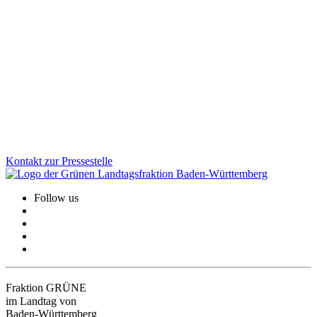
Wald im Klimastress: Jetzt konsequent handeln
Der neue Waldzustandsbericht macht deutlich: Trotz erster Erholung
bleibt der Klimastress für Baden-Württembergs Wälder hoch.
Reinhold Pix betont die Bedeutung von Wasserrückhalt,
Bodenschutz und dem Umbau zu klimaresilienten Mischwäldern.
Warum diese Maßnahmen jetzt entscheidend sind.
Zum Artikel
Kontakt zur Pressestelle
Follow us
Fraktion GRÜNE
im Landtag von
Baden-Württemberg