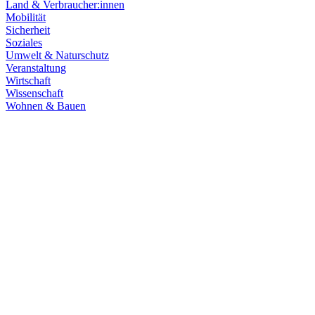
Land & Verbraucher:innen
Mobilität
Sicherheit
Soziales
Umwelt & Naturschutz
Veranstaltung
Wirtschaft
Wissenschaft
Wohnen & Bauen
Klima & Energie
22.07.2026
Hitze in Baden-Württemberg: Klimaschutz konsequen
Rekordtemperaturen, Trockenheit und heftige Unwetter machen deutl
umsetzen, um Menschen, Natur, Kommunen und Wirtschaft besser zu
Zum Artikel