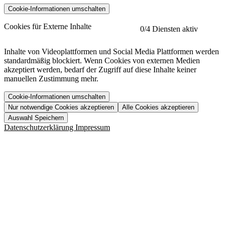
Cookie-Informationen umschalten
etracker
Mehr anzeigen
Cookies für Externe Inhalte
0
/4 Diensten aktiv
Herausgeber:
Inhalte von Videoplattformen und Social Media Plattformen werden
standardmäßig blockiert. Wenn Cookies von externen Medien
Beschreibung:
akzeptiert werden, bedarf der Zugriff auf diese Inhalte keiner
manuellen Zustimmung mehr.
Cookie-Informationen umschalten
Nur notwendige Cookies akzeptieren
Alle Cookies akzeptieren
YouTube
Mehr anzeigen
URL der Datenschutzerklärung:
Auswahl Speichern
https://www.etracker.com/datenschutzerklaerung/
Vimeo
Mehr anzeigen
Datenschutzerklärung
Impressum
Herausgeber:
Host:
Pageflow
Mehr anzeigen
Herausgeber:
Spotify
Mehr anzeigen
Herausgeber:
Beschreibung:
Cookiename
Lebensdauer
Beschreibung
Herausgeber:
et_allow_cookies
480 Tage
-
Beschreibung:
"no" - 50 Jahre "yes" - 480
et_oi_v2
-
Beschreibung:
Was uns ausma
Tage
Beschreibung:
Wer wir sind
et_scroll_depth
Session
-
Jobs
URL der Datenschutzerklärung:
isSdEnabled
24 Stunden
-
Downloads
https://policies.google.com/privacy?hl=de