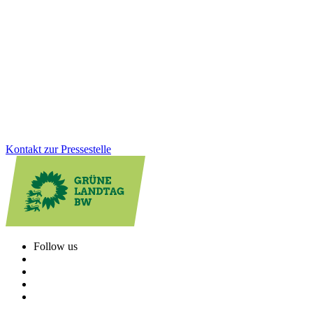
ländliche Regionen
Mit dem Förderprogramm „Spitze auf dem Land“ unterstützt BW
innovative mittelständische Unternehmen in ländlichen Regionen.
Die aktuelle Auswahlrunde zeigt erneut: Zukunftsweisende
Technologie entsteht auch jenseits der urbanen Zentren.
Zum Artikel
Kontakt zur Pressestelle
Follow us