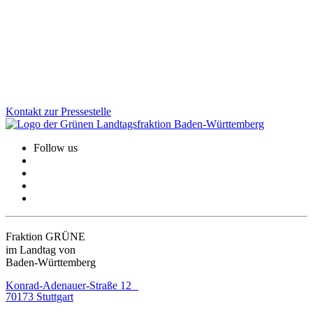
Antidemokraten sind weltweit auf dem Vormarsch – in den USA, in
Europa und leider auch hier bei uns. Um unsere Demokratie, den
Landtag und die Verfassung zu schützen, fordern wir: Kein
staatliches Geld für Verfassungsfeinde!
Zum Artikel
Kontakt zur Pressestelle
Follow us
Fraktion GRÜNE
im Landtag von
Baden-Württemberg
Konrad-Adenauer-Straße 12
70173 Stuttgart