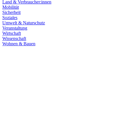
Land & Verbraucher:innen
Mobilität
Sicherheit
Soziales
Umwelt & Naturschutz
Veranstaltung
Wirtschaft
Wissenschaft
Wohnen & Bauen
Mobilität
30.06.2026
Großstörung bei der Bahn: Digitale Infrastruktur kri
Der Ausfall des Zugfunks GSM-R hat den Bahnverkehr bundesweit mass
widerstandsfähiger werden müssen. Unser bahnpolitischer Sprecher Nik
Zum Artikel