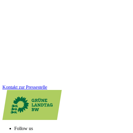
Land & Verbraucher:innen
03.12.2025
Spitze auf dem Land: Innovationen stärken
ländliche Regionen
Mit dem Förderprogramm „Spitze auf dem Land“ unterstützt BW
innovative mittelständische Unternehmen in ländlichen Regionen.
Die aktuelle Auswahlrunde zeigt erneut: Zukunftsweisende
Technologie entsteht auch jenseits der urbanen Zentren.
Zum Artikel
Kontakt zur Pressestelle
Follow us