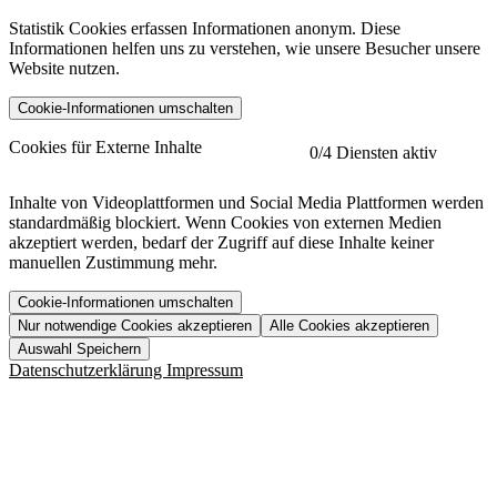
Statistik Cookies erfassen Informationen anonym. Diese
Informationen helfen uns zu verstehen, wie unsere Besucher unsere
Website nutzen.
Cookie-Informationen umschalten
etracker
Mehr anzeigen
Cookies für Externe Inhalte
0
/4 Diensten aktiv
Herausgeber:
Inhalte von Videoplattformen und Social Media Plattformen werden
standardmäßig blockiert. Wenn Cookies von externen Medien
Beschreibung:
akzeptiert werden, bedarf der Zugriff auf diese Inhalte keiner
manuellen Zustimmung mehr.
Cookie-Informationen umschalten
Nur notwendige Cookies akzeptieren
Alle Cookies akzeptieren
YouTube
Mehr anzeigen
URL der Datenschutzerklärung:
Auswahl Speichern
https://www.etracker.com/datenschutzerklaerung/
Vimeo
Mehr anzeigen
Datenschutzerklärung
Impressum
Herausgeber:
Host:
Pageflow
Mehr anzeigen
Herausgeber:
Spotify
Mehr anzeigen
Herausgeber:
Beschreibung:
Cookiename
Lebensdauer
Beschreibung
Herausgeber:
et_allow_cookies
480 Tage
-
Beschreibung: