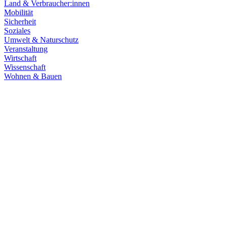
Land & Verbraucher:innen
Mobilität
Sicherheit
Soziales
Umwelt & Naturschutz
Veranstaltung
Wirtschaft
Wissenschaft
Wohnen & Bauen
Mobilität
30.06.2026
Großstörung bei der Bahn: Digitale Infrastruktur kri
Der Ausfall des Zugfunks GSM-R hat den Bahnverkehr bundesweit mass
widerstandsfähiger werden müssen. Unser bahnpolitischer Sprecher Nik
Zum Artikel