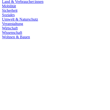
Land & Verbraucher:innen
Mobilität
Sicherheit
Soziales
Umwelt & Naturschutz
Veranstaltung
Wirtschaft
Wissenschaft
Wohnen & Bauen
Wirtschaft
15.07.2026
Damit Baden-Württemberg Automobilland der Zukunf
Die Automobilindustrie in Baden-Württemberg steht vor einem tiefgre
Industriestandort langfristig zu stärken.
Zum Artikel