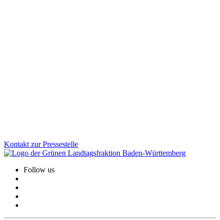
Einkaufen, wenn es passt: Neues
Ladenöffnungsgesetz für mehr Lebensqualität vor
Ort
Digitale Kleinstläden können die Nahversorgung vor Ort spürbar
verbessern, besonders im ländlichen Raum. Mit dem neuen
Ladenöffnungsgesetz schaffen wir klare Regeln, Rechtssicherheit
und mehr Flexibilität für Kommunen. Gleichzeitig bleibt der Schutz
von Sonn- und Feiertagen vollständig erhalten.
Zum Artikel
Kontakt zur Pressestelle
Follow us