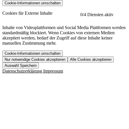
Cookie-Informationen umschalten
etracker
Mehr anzeigen
Cookies für Externe Inhalte
0
/4 Diensten aktiv
Herausgeber:
Inhalte von Videoplattformen und Social Media Plattformen werden
standardmäßig blockiert. Wenn Cookies von externen Medien
Beschreibung:
akzeptiert werden, bedarf der Zugriff auf diese Inhalte keiner
manuellen Zustimmung mehr.
Cookie-Informationen umschalten
Nur notwendige Cookies akzeptieren
Alle Cookies akzeptieren
YouTube
Mehr anzeigen
URL der Datenschutzerklärung:
Auswahl Speichern
https://www.etracker.com/datenschutzerklaerung/
Vimeo
Mehr anzeigen
Datenschutzerklärung
Impressum
Herausgeber:
Host:
Pageflow
Mehr anzeigen
Herausgeber:
Spotify
Mehr anzeigen
Herausgeber:
Beschreibung:
Cookiename
Lebensdauer
Beschreibung
Herausgeber:
et_allow_cookies
480 Tage
-
Beschreibung:
"no" - 50 Jahre "yes" - 480
et_oi_v2
-
Beschreibung:
Was uns ausma
Tage
Beschreibung:
Wer wir sind
et_scroll_depth
Session
-
Jobs
URL der Datenschutzerklärung:
isSdEnabled
24 Stunden
-
Downloads
https://policies.google.com/privacy?hl=de
et_cssSelectors
Session
-