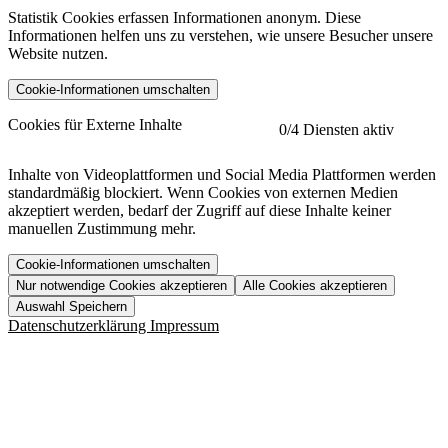
Statistik Cookies erfassen Informationen anonym. Diese
Informationen helfen uns zu verstehen, wie unsere Besucher unsere
Website nutzen.
Cookie-Informationen umschalten
etracker
Mehr anzeigen
Cookies für Externe Inhalte
0
/4 Diensten aktiv
Herausgeber:
Inhalte von Videoplattformen und Social Media Plattformen werden
standardmäßig blockiert. Wenn Cookies von externen Medien
Beschreibung:
akzeptiert werden, bedarf der Zugriff auf diese Inhalte keiner
manuellen Zustimmung mehr.
Cookie-Informationen umschalten
Nur notwendige Cookies akzeptieren
Alle Cookies akzeptieren
YouTube
Mehr anzeigen
URL der Datenschutzerklärung:
Auswahl Speichern
https://www.etracker.com/datenschutzerklaerung/
Vimeo
Mehr anzeigen
Datenschutzerklärung
Impressum
Herausgeber:
Host:
Pageflow
Mehr anzeigen
Herausgeber:
Spotify
Mehr anzeigen
Herausgeber:
Beschreibung:
Cookiename
Lebensdauer
Beschreibung
Herausgeber:
et_allow_cookies
480 Tage
-
Beschreibung:
"no" - 50 Jahre "yes" - 480