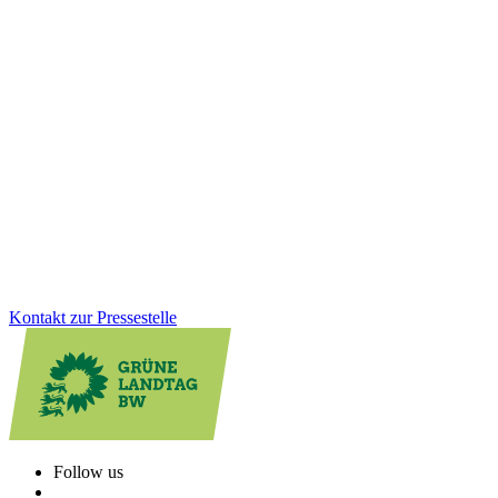
Wirtschaft
Integration
21.11.2025
Starke Ergebnisse: Grünes Engagement für
Migrantinnen wirkt
Das Mentorinnen-Angebot für Migrantinnen schließt mit einem
Höchststand an erfolgreichen Teilnehmerinnen ab. Wir Grüne setzen
uns dafür ein, dass Frauen mit Einwanderungsgeschichte bessere
berufliche Chancen erhalten und fördern Integration wirksam.
Zum Artikel
Kontakt zur Pressestelle
Follow us