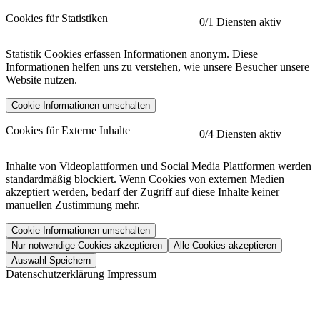
Cookies für Statistiken
0
/1 Diensten aktiv
Statistik Cookies erfassen Informationen anonym. Diese
Informationen helfen uns zu verstehen, wie unsere Besucher unsere
Website nutzen.
Cookie-Informationen umschalten
etracker
Mehr anzeigen
Cookies für Externe Inhalte
0
/4 Diensten aktiv
Herausgeber:
Inhalte von Videoplattformen und Social Media Plattformen werden
standardmäßig blockiert. Wenn Cookies von externen Medien
Beschreibung:
akzeptiert werden, bedarf der Zugriff auf diese Inhalte keiner
manuellen Zustimmung mehr.
Cookie-Informationen umschalten
Nur notwendige Cookies akzeptieren
Alle Cookies akzeptieren
YouTube
Mehr anzeigen
URL der Datenschutzerklärung:
Auswahl Speichern
https://www.etracker.com/datenschutzerklaerung/
Vimeo
Mehr anzeigen
Datenschutzerklärung
Impressum
Herausgeber:
Host:
Pageflow
Mehr anzeigen
Herausgeber:
Spotify
Mehr anzeigen
Herausgeber: