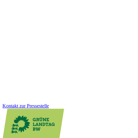
Wirtschaft
20.01.2026
Einkaufen, wenn es passt: Neues
Ladenöffnungsgesetz für mehr Lebensqualität vor
Ort
Digitale Kleinstläden können die Nahversorgung vor Ort spürbar
verbessern, besonders im ländlichen Raum. Mit dem neuen
Ladenöffnungsgesetz schaffen wir klare Regeln, Rechtssicherheit
und mehr Flexibilität für Kommunen. Gleichzeitig bleibt der Schutz
von Sonn- und Feiertagen vollständig erhalten.
Zum Artikel
Kontakt zur Pressestelle