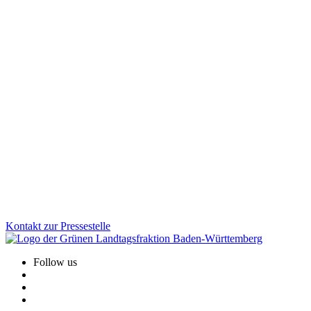
Wirtschaft
20.01.2026
Einkaufen, wenn es passt: Neues
Ladenöffnungsgesetz für mehr Lebensqualität vor
Ort
Digitale Kleinstläden können die Nahversorgung vor Ort spürbar
verbessern, besonders im ländlichen Raum. Mit dem neuen
Ladenöffnungsgesetz schaffen wir klare Regeln, Rechtssicherheit
und mehr Flexibilität für Kommunen. Gleichzeitig bleibt der Schutz
von Sonn- und Feiertagen vollständig erhalten.
Zum Artikel
Kontakt zur Pressestelle
Follow us