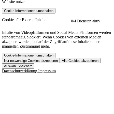
Website nutzen.
Cookie-Informationen umschalten
etracker
Mehr anzeigen
Cookies für Externe Inhalte
0
/4 Diensten aktiv
Herausgeber:
Inhalte von Videoplattformen und Social Media Plattformen werden
standardmäßig blockiert. Wenn Cookies von externen Medien
Beschreibung:
akzeptiert werden, bedarf der Zugriff auf diese Inhalte keiner
manuellen Zustimmung mehr.
Cookie-Informationen umschalten
Nur notwendige Cookies akzeptieren
Alle Cookies akzeptieren
YouTube
Mehr anzeigen
URL der Datenschutzerklärung:
Auswahl Speichern
https://www.etracker.com/datenschutzerklaerung/
Vimeo
Mehr anzeigen
Datenschutzerklärung
Impressum
Herausgeber:
Host:
Pageflow
Mehr anzeigen
Herausgeber:
Spotify
Mehr anzeigen
Herausgeber:
Beschreibung:
Cookiename
Lebensdauer
Beschreibung
Herausgeber:
et_allow_cookies
480 Tage
-
Beschreibung:
"no" - 50 Jahre "yes" - 480
et_oi_v2
-
Beschreibung:
Was uns ausma
Tage
Beschreibung:
Wer wir sind
et_scroll_depth
Session
-
Jobs