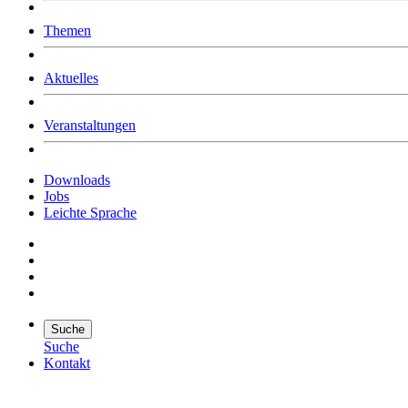
Was uns ausmacht
Themen
Wer wir sind
Jobs
Downloads
Aktuelles
Veranstaltungen
Downloads
Jobs
Leichte Sprache
Suche
Suche
Kontakt
Suche