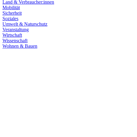
Land & Verbraucher:innen
Mobilität
Sicherheit
Soziales
Umwelt & Naturschutz
Veranstaltung
Wirtschaft
Wissenschaft
Wohnen & Bauen
Finanzen
21.07.2026
Haushaltsberatungen: Die Zukunft Baden-Württembe
Die Haushaltskommission hat einen wichtigen Schritt in den Beratung
Prioritäten im Mittelpunkt. Die Grüne Landtagsfraktion setzt sich fü
Zum Artikel