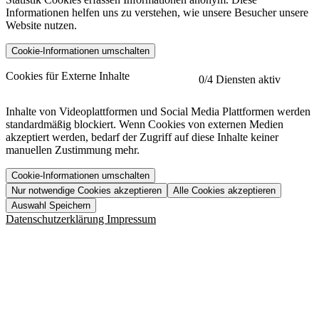
Informationen helfen uns zu verstehen, wie unsere Besucher unsere
Website nutzen.
Cookie-Informationen umschalten
etracker
Mehr anzeigen
Cookies für Externe Inhalte
0
/4 Diensten aktiv
Herausgeber:
Inhalte von Videoplattformen und Social Media Plattformen werden
standardmäßig blockiert. Wenn Cookies von externen Medien
Beschreibung:
akzeptiert werden, bedarf der Zugriff auf diese Inhalte keiner
manuellen Zustimmung mehr.
Cookie-Informationen umschalten
Nur notwendige Cookies akzeptieren
Alle Cookies akzeptieren
YouTube
Mehr anzeigen
URL der Datenschutzerklärung:
Auswahl Speichern
https://www.etracker.com/datenschutzerklaerung/
Vimeo
Mehr anzeigen
Datenschutzerklärung
Impressum
Herausgeber:
Host:
Pageflow
Mehr anzeigen
Herausgeber:
Spotify
Mehr anzeigen
Herausgeber:
Beschreibung:
Cookiename
Lebensdauer
Beschreibung
Herausgeber:
et_allow_cookies
480 Tage
-
Beschreibung:
"no" - 50 Jahre "yes" - 480
et_oi_v2
-
Beschreibung:
Was uns ausma
Tage
Beschreibung: