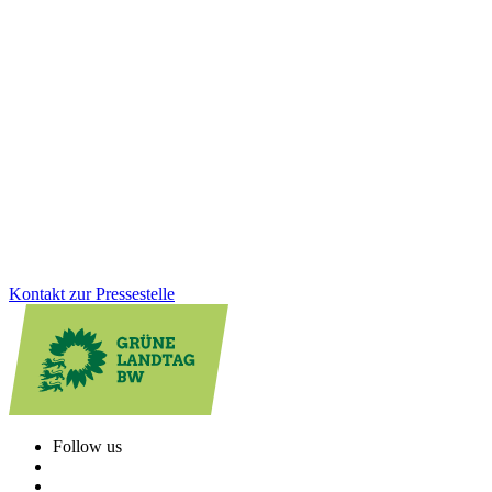
Fußverkehr bekommt neuen Stellenwert in Baden-
Württemberg
Zu Fuß gehen soll in Baden-Württemberg sicherer und attraktiver
werden. Mit der neuen Fußverkehrsstrategie schafft das Land
erstmals einen verbindlichen Rahmen für bessere Gehwege, sichere
Schulwege und lebendige Ortsmitten. Wofür wir uns beim
Fußverkehr einsetzen und welche konkreten Verbesserungen die
Strategie für den Alltag bringt.
Zum Artikel
Kontakt zur Pressestelle
Follow us