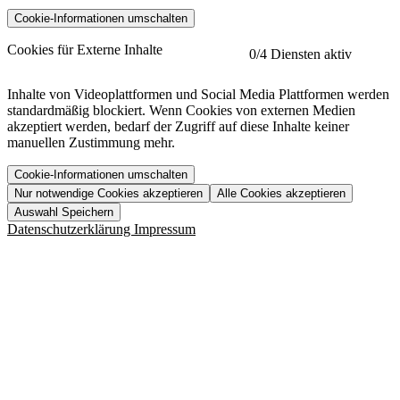
Cookie-Informationen umschalten
etracker
Mehr anzeigen
Cookies für Externe Inhalte
0
/4 Diensten aktiv
Herausgeber:
Inhalte von Videoplattformen und Social Media Plattformen werden
standardmäßig blockiert. Wenn Cookies von externen Medien
Beschreibung:
akzeptiert werden, bedarf der Zugriff auf diese Inhalte keiner
manuellen Zustimmung mehr.
Cookie-Informationen umschalten
Nur notwendige Cookies akzeptieren
Alle Cookies akzeptieren
YouTube
Mehr anzeigen
URL der Datenschutzerklärung:
Auswahl Speichern
https://www.etracker.com/datenschutzerklaerung/
Vimeo
Mehr anzeigen
Datenschutzerklärung
Impressum
Herausgeber:
Host:
Pageflow
Mehr anzeigen
Herausgeber:
Spotify
Mehr anzeigen
Herausgeber:
Beschreibung:
Cookiename
Lebensdauer
Beschreibung
Herausgeber:
et_allow_cookies
480 Tage
-
Beschreibung:
"no" - 50 Jahre "yes" - 480
et_oi_v2
-
Beschreibung:
Was uns ausma
Tage
Beschreibung:
Wer wir sind
et_scroll_depth
Session
-
Jobs
URL der Datenschutzerklärung:
isSdEnabled
24 Stunden
-
Downloads