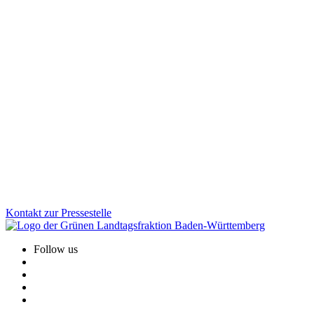
Wirtschaft
21.01.2026
Erstattung Corona-Hilfen: Grüne fordern
rechtssicheren Weg statt bloßer Versprechungen
Trotz der Ankündigung der CDU-Wirtschaftsministerin: Bislang
fehlt ein klarer und rechtssicherer Weg, die zu Unrecht
zurückgeforderten Corona-Hilfen rückzuerstatten. Hier muss das
Wirtschaftsministerium endlich liefern, so Felix Herkens.
Zum Artikel
Kontakt zur Pressestelle
Follow us