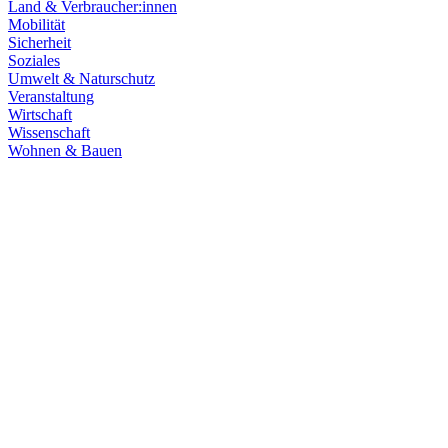
Land & Verbraucher:innen
Mobilität
Sicherheit
Soziales
Umwelt & Naturschutz
Veranstaltung
Wirtschaft
Wissenschaft
Wohnen & Bauen
Wirtschaft
15.07.2026
Damit Baden-Württemberg Automobilland der Zukunf
Die Automobilindustrie in Baden-Württemberg steht vor einem tiefgre
Industriestandort langfristig zu stärken.
Zum Artikel