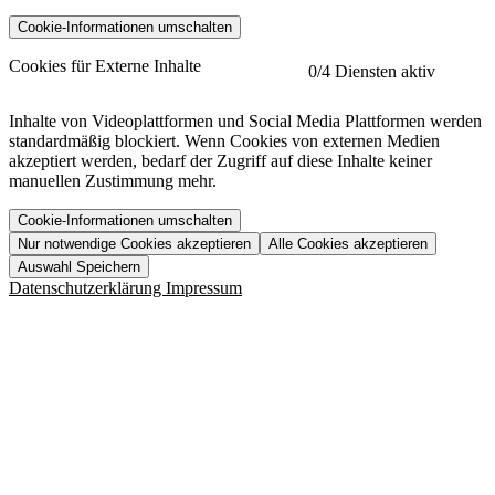
Cookie-Informationen umschalten
etracker
Mehr anzeigen
Cookies für Externe Inhalte
0
/4 Diensten aktiv
Herausgeber:
Inhalte von Videoplattformen und Social Media Plattformen werden
standardmäßig blockiert. Wenn Cookies von externen Medien
Beschreibung:
akzeptiert werden, bedarf der Zugriff auf diese Inhalte keiner
manuellen Zustimmung mehr.
Cookie-Informationen umschalten
Nur notwendige Cookies akzeptieren
Alle Cookies akzeptieren
YouTube
Mehr anzeigen
URL der Datenschutzerklärung:
Auswahl Speichern
https://www.etracker.com/datenschutzerklaerung/
Vimeo
Mehr anzeigen
Datenschutzerklärung
Impressum
Herausgeber:
Host:
Pageflow
Mehr anzeigen
Herausgeber:
Spotify
Mehr anzeigen
Herausgeber:
Beschreibung:
Cookiename
Lebensdauer
Beschreibung
Herausgeber:
et_allow_cookies
480 Tage
-
Beschreibung:
"no" - 50 Jahre "yes" - 480
et_oi_v2
-
Beschreibung:
Was uns ausma
Tage
Beschreibung:
Wer wir sind
et_scroll_depth
Session
-
Jobs
URL der Datenschutzerklärung:
isSdEnabled
24 Stunden
-
Downloads