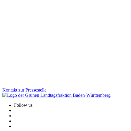
Demokratie
Sicherheit
25.11.2025
Desinformation gezielt bekämpfen: Aktionsplan
vorgestellt
Von subtilen Fake News und manipulierten Bildern bis zu
gesteuerten Kampagnen: Gruppierungen und Staaten, die
Desinformation verbreiten, greifen unsere Demokratie. Mit dem
neuen Aktionsplan geht Baden-Württemberg jetzt noch gezielter
dagegen vor.
Zum Artikel
Kontakt zur Pressestelle
Follow us