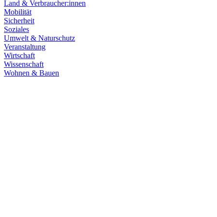
Land & Verbraucher:innen
Mobilität
Sicherheit
Soziales
Umwelt & Naturschutz
Veranstaltung
Wirtschaft
Wissenschaft
Wohnen & Bauen
Finanzen
21.07.2026
Haushaltsberatungen: Die Zukunft Baden-Württembe
Die Haushaltskommission hat einen wichtigen Schritt in den Beratung
Prioritäten im Mittelpunkt. Die Grüne Landtagsfraktion setzt sich fü
Zum Artikel