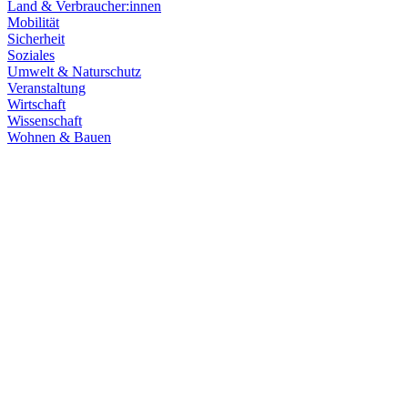
Land & Verbraucher:innen
Mobilität
Sicherheit
Soziales
Umwelt & Naturschutz
Veranstaltung
Wirtschaft
Wissenschaft
Wohnen & Bauen
Finanzen
21.07.2026
Haushaltsberatungen: Die Zukunft Baden-Württembe
Die Haushaltskommission hat einen wichtigen Schritt in den Beratung
Prioritäten im Mittelpunkt. Die Grüne Landtagsfraktion setzt sich fü
Zum Artikel