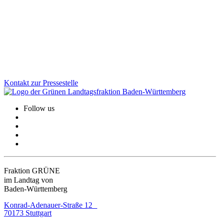
CDU-Bauministerin Razavi hatte lange keinerlei Einsicht gezeigt.
Nach schwierigen Verhandlungen gibt es nun doch noch einen
Kompromiss zur Mietpreisbremse. Die neue Verordnung kommt,
aber nur für ein Jahr.
Zum Artikel
Kontakt zur Pressestelle
Follow us
Fraktion GRÜNE
im Landtag von
Baden-Württemberg
Konrad-Adenauer-Straße 12
70173 Stuttgart