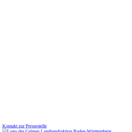
Fußverkehr bekommt neuen Stellenwert in Baden-W
Zu Fuß gehen soll in Baden-Württemberg sicherer und attraktiver wer
Schulwege und lebendige Ortsmitten. Wofür wir uns beim Fußverkehr 
Zum Artikel
Wissenschaft
Bildung
Gesundheit
Veranstaltung
16.01.2026
Jahresauftakt der Grünen Fraktion: Klausurtagung in
Gesundheit, Bildung, GreenTech: Auf unserer Januarklausur in Alte
Bürger*innen und Jugendlichen vor Ort wurde deutlich: Die Menschen
Zum Artikel
Kontakt zur Pressestelle