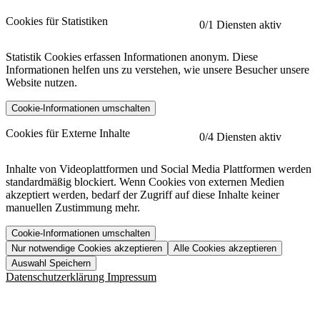
Cookies für Statistiken
0
/1 Diensten aktiv
Statistik Cookies erfassen Informationen anonym. Diese
Informationen helfen uns zu verstehen, wie unsere Besucher unsere
Website nutzen.
Cookie-Informationen umschalten
etracker
Mehr anzeigen
Cookies für Externe Inhalte
0
/4 Diensten aktiv
Herausgeber:
Inhalte von Videoplattformen und Social Media Plattformen werden
standardmäßig blockiert. Wenn Cookies von externen Medien
Beschreibung:
akzeptiert werden, bedarf der Zugriff auf diese Inhalte keiner
manuellen Zustimmung mehr.
Cookie-Informationen umschalten
Nur notwendige Cookies akzeptieren
Alle Cookies akzeptieren
YouTube
Mehr anzeigen
URL der Datenschutzerklärung:
Auswahl Speichern
https://www.etracker.com/datenschutzerklaerung/
Vimeo
Mehr anzeigen
Datenschutzerklärung
Impressum
Herausgeber:
Host:
Pageflow
Mehr anzeigen
Herausgeber:
Spotify
Mehr anzeigen
Herausgeber: