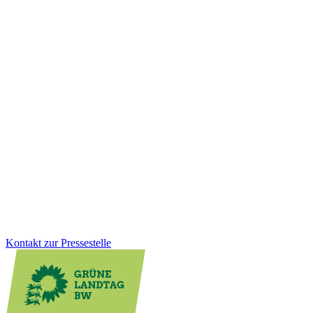
Kunst & Kultur
19.12.2025
Land hält Kulturförderung stabil:
Planungssicherheit für über 300 Einrichtungen
Kommunale Kürzungen setzen viele Kultureinrichtungen unter
Druck. Nach einer von uns Grünen initiierten Anhörung im Landtag
hält das Land seinen Förderanteil 2026 stabil. Davon profitieren
über 300 Einrichtungen im ganzen Land und gewinnen wichtige
Planungssicherheit.
Zum Artikel
Kontakt zur Pressestelle