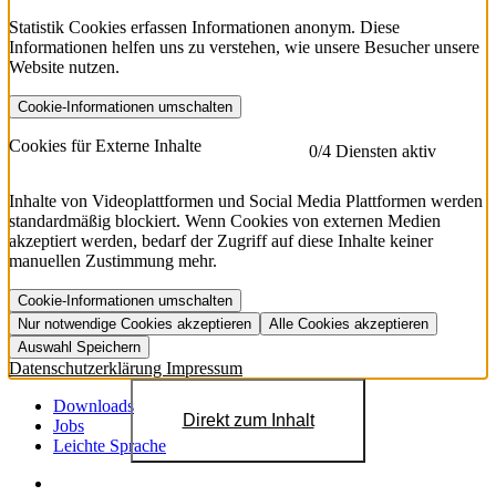
Statistik Cookies erfassen Informationen anonym. Diese
Informationen helfen uns zu verstehen, wie unsere Besucher unsere
Website nutzen.
Cookie-Informationen umschalten
etracker
Mehr anzeigen
Cookies für Externe Inhalte
0
/4 Diensten aktiv
Herausgeber:
Inhalte von Videoplattformen und Social Media Plattformen werden
standardmäßig blockiert. Wenn Cookies von externen Medien
Beschreibung:
akzeptiert werden, bedarf der Zugriff auf diese Inhalte keiner
manuellen Zustimmung mehr.
Cookie-Informationen umschalten
Nur notwendige Cookies akzeptieren
Alle Cookies akzeptieren
YouTube
Mehr anzeigen
URL der Datenschutzerklärung:
Auswahl Speichern
https://www.etracker.com/datenschutzerklaerung/
Vimeo
Mehr anzeigen
Datenschutzerklärung
Impressum
Herausgeber:
Host:
Pageflow
Mehr anzeigen
Herausgeber:
Downloads
Direkt zum Inhalt
Spotify
Mehr anzeigen
Jobs
Herausgeber:
Leichte Sprache
Beschreibung:
Cookiename
Lebensdauer
Beschreibung
Herausgeber:
et_allow_cookies
480 Tage
-
Beschreibung: