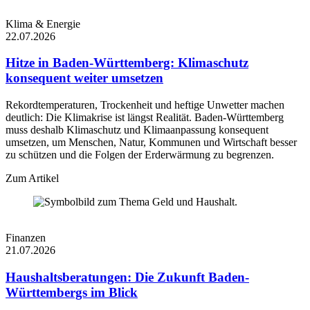
eingebenden
_cf_bm
30 Minuten
Datenverkehr, der 
Klima & Energie
mit Bots verbunde
22.07.2026
Kriterien entspricht
Hitze in Baden-Württemberg: Klimaschutz
Cloudflare-Cookie
das zur Durchsetz
konsequent weiter umsetzen
_cfuvid
Sitzung
von ratenlimitiere
Regeln verwendet
Rekordtemperaturen, Trockenheit und heftige Unwetter machen
wird.
deutlich: Die Klimakrise ist längst Realität. Baden-Württemberg
Cloudflare-Cookie
muss deshalb Klimaschutz und Klimaanpassung konsequent
cf_clearance
1 Jahr
das zur Bot-Präven
umsetzen, um Menschen, Natur, Kommunen und Wirtschaft besser
verwendet wird.
zu schützen und die Folgen der Erderwärmung zu begrenzen.
Zum Artikel
Finanzen
21.07.2026
Haushaltsberatungen: Die Zukunft Baden-
Württembergs im Blick