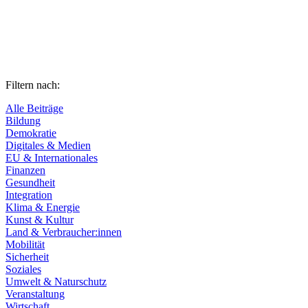
Filtern nach:
Alle Beiträge
Bildung
Demokratie
Digitales & Medien
EU & Internationales
Finanzen
Gesundheit
Integration
Klima & Energie
Kunst & Kultur
Land & Verbraucher:innen
Mobilität
Sicherheit
Soziales
Umwelt & Naturschutz
Veranstaltung
Wirtschaft