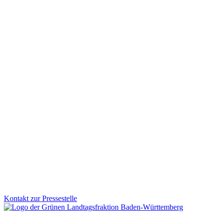
Milliardeninvestitionen für Kommunen und Zukunft
Wie werden die Mittel aus dem Sondervermögen konkret eingesetzt? W
klimafreundliche Gebäude, Mobilität und Klimaschutz fließen. Der Na
Zum Artikel
Finanzen
03.12.2025
Investitionen für ein starkes, modernes und krisenfe
Mit dem Nachtragshaushalt 2026 setzen wir klare Prioritäten: Wir inv
damit Verbesserungen direkt bei den Menschen ankommen.
Zum Artikel
Kontakt zur Pressestelle