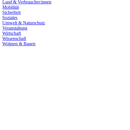
Land & Verbraucher:innen
Mobilität
Sicherheit
Soziales
Umwelt & Naturschutz
Veranstaltung
Wirtschaft
Wissenschaft
Wohnen & Bauen
Klima & Energie
22.07.2026
Hitze in Baden-Württemberg: Klimaschutz konsequen
Rekordtemperaturen, Trockenheit und heftige Unwetter machen deutl
umsetzen, um Menschen, Natur, Kommunen und Wirtschaft besser zu
Zum Artikel